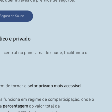
s, quer através de prémios de seguros.
Seguro de Saúde
ico e privado
central no panorama de saúde, facilitando o 
em de tornar o 
setor privado mais acessível 
os funciona em regime de comparticipação, onde o 
a 
percentagem
 do valor total da 