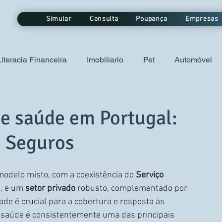
Simular
Consulta
Poupança
Empresas
Literacia Financeira
Imobiliario
Pet
Automóvel
 de vida
de saúde em Portugal:
e Seguros
delo misto, com a coexistência do 
Serviço 
, e um 
setor privado
 robusto, complementado por 
dade é crucial para a cobertura e resposta às 
saúde é consistentemente uma das principais 