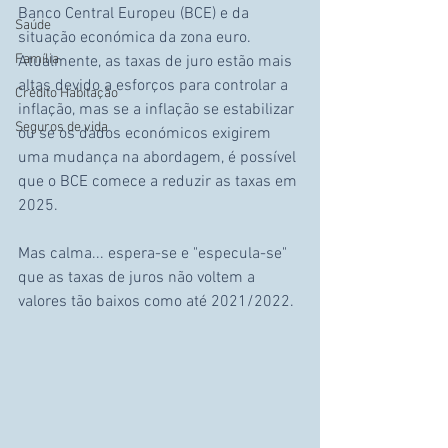
Banco Central Europeu (BCE) e da 
Saúde
situação económica da zona euro. 
Família
Atualmente, as taxas de juro estão mais 
altas devido a esforços para controlar a 
Crédito Habitação
inflação, mas se a inflação se estabilizar 
Seguros de vida
ou se os dados económicos exigirem 
uma mudança na abordagem, é possível 
que o BCE comece a reduzir as taxas em 
2025.
Mas calma... espera-se e "especula-se" 
que as taxas de juros não voltem a 
valores tão baixos como até 2021/2022. 