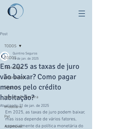
Post
TODOS
Quintino Seguros
TODOS
14 de jan. de 2025
Em 2025 as taxas de juro
Tecnologia
vão baixar? Como pagar
Empreender
menos pelo crédito
Seguros
habitação?
Literacia Financeira
Atualizado:
21 de jan. de 2025
Imobiliario
Em 2025, as taxas de juro podem baixar, 
Pet
mas isso depende de vários fatores, 
especialmente da política monetária do 
Automóvel