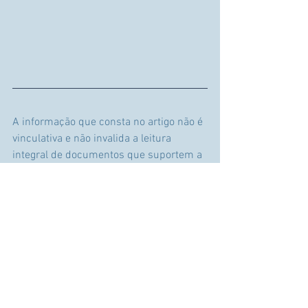
A informação que consta no artigo não é 
vinculativa e não invalida a leitura 
integral de documentos que suportem a 
matéria em causa.
Empreender
Seguros
Literacia Financeira