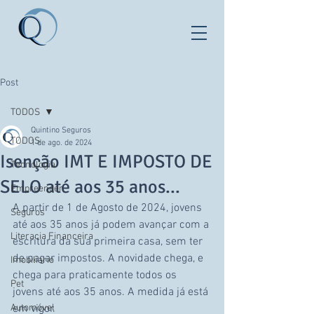
Post
TODOS
Quintino Seguros
TODOS
1 de ago. de 2024
Isenção IMT E IMPOSTO DE
Tecnologia
SELO até aos 35 anos...
Empreender
A partir de 1 de Agosto de 2024, jovens 
Seguros
até aos 35 anos já podem avançar com a 
Literacia Financeira
escritura da sua primeira casa, sem ter 
de pagar impostos. A novidade chega, e 
Imobiliario
chega para praticamente todos os 
Pet
jovens até aos 35 anos. A medida já está 
Automóvel
em vigor. 