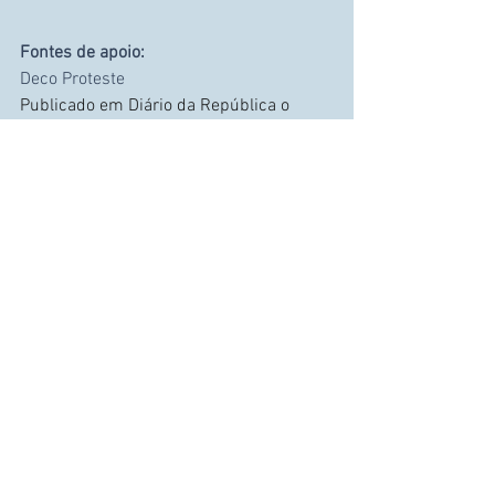
Fontes de apoio:
Deco Proteste
Publicado em Diário da República o 
Decreto-Lei n.º 48-A/2024
A informação que consta no artigo não é 
vinculativa e não invalida a leitura 
integral de documentos que suportem a 
matéria em causa.
Imobiliario