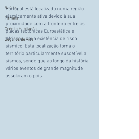
Saúde
Portugal está localizado numa região 
sismicamente ativa devido à sua 
Família
proximidade com a fronteira entre as 
Crédito Habitação
placas tectónicas Euroasiática e 
Africana, daí a existência de risco 
Seguros de vida
sismico. Esta localização torna o 
território particularmente suscetível a 
sismos, sendo que ao longo da história 
vários eventos de grande magnitude 
assolaram o país.