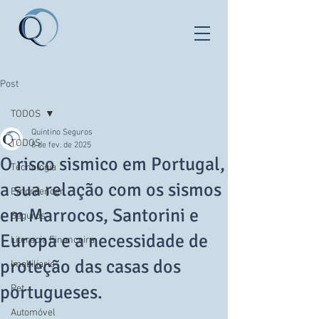
Post
TODOS
Quintino Seguros
TODOS
8 de fev. de 2025
O risco sismico em Portugal,
Tecnologia
a sua relação com os sismos
Empreender
em Marrocos, Santorini e
Seguros
Europa e a necessidade de
Literacia Financeira
proteção das casas dos
Imobiliario
portugueses.
Pet
Automóvel