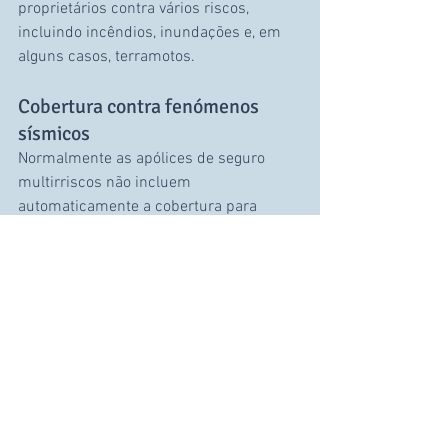
proprietários contra vários riscos, 
incluindo incêndios, inundações e, em 
alguns casos, terramotos.
Cobertura contra fenómenos 
sísmicos
Normalmente as apólices de seguro 
multirriscos não incluem 
automaticamente a cobertura para 
terramotos, sendo esta uma coberturas 
adicional e que não está incluída na 
cobertura de fenómenos naturais. 
Assim, os proprietários devem:
Verificar se a apólice cobre 
especificamente danos causados 
por sismos.
Analisar os limites de 
indemnização e as franquias 
associadas.