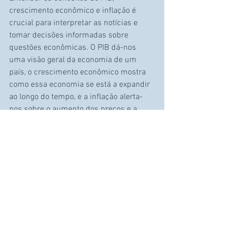
crescimento econômico e inflação é 
crucial para interpretar as notícias e 
tomar decisões informadas sobre 
questões econômicas. O PIB dá-nos 
uma visão geral da economia de um 
país, o crescimento econômico mostra 
como essa economia se está a expandir 
ao longo do tempo, e a inflação alerta-
nos sobre o aumento dos preços e a 
diminuição do poder de compra. Estes 
indicadores são essenciais para avaliar 
a saúde econômica de Portugal e 
orientar políticas econômicas eficazes.
Literacia Financeira