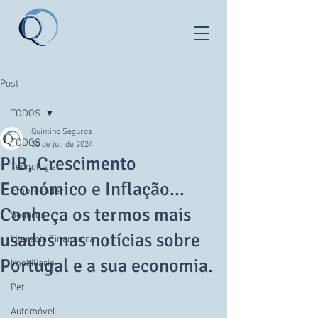
Post
TODOS
Quintino Seguros
TODOS
30 de jul. de 2024
PIB, Crescimento
Tecnologia
Económico e Inflação...
Empreender
Conheça os termos mais
Seguros
usados nas notícias sobre
Literacia Financeira
Portugal e a sua economia.
Imobiliario
Pet
Automóvel