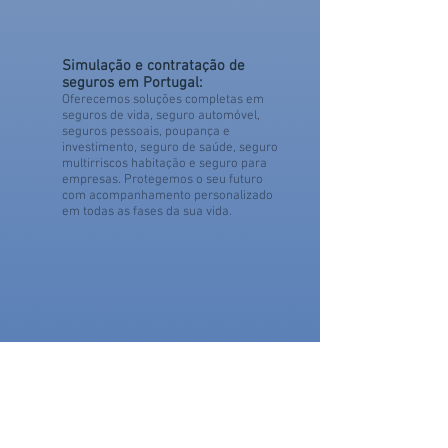
Simulação e contratação de
seguros em Portugal:
Oferecemos soluções completas em
seguros de vida, seguro automóvel,
seguros pessoais, poupança e
investimento, seguro de saúde, seguro
multirriscos habitação e seguro para
empresas. Protegemos o seu futuro
com acompanhamento personalizado
em todas as fases da sua vida.
geral@quintinoseguros.pt
+351 910 212 650