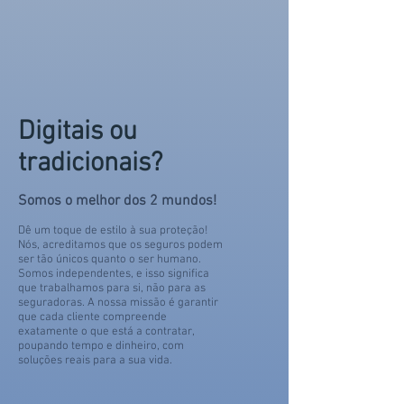
Digitais ou
tradicionais?
Somos o melhor dos 2 mundos!
Dê um toque de estilo à sua proteção!
Nós, acreditamos que os seguros podem
ser tão únicos quanto o ser humano.
Somos independentes, e isso significa
que trabalhamos para si, não para as
seguradoras. A nossa missão é garantir
que cada cliente compreende
exatamente o que está a contratar,
poupando tempo e dinheiro, com
soluções reais para a sua vida.