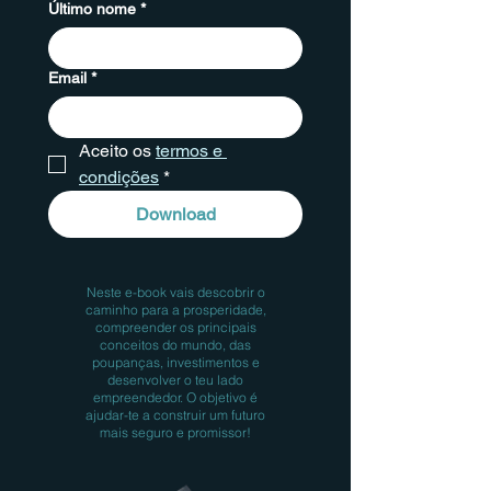
Último nome
*
Email
*
Aceito os 
termos e 
condições
*
Download
Neste e-book vais descobrir o
caminho para a prosperidade,
compreender os principais
conceitos do mundo, das
poupanças, investimentos e
desenvolver o teu lado
empreendedor. O objetivo é
ajudar-te a construir um futuro
mais seguro e promissor!