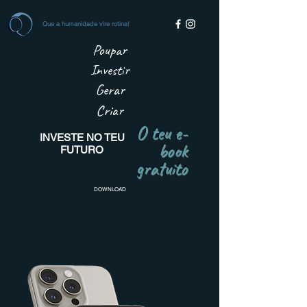
Que a humanidade vire rotina!
Poupar
Investir
Gerar
Criar
O teu e-
INVESTE NO TEU
book
FUTURO
gratuito
DOWNLOAD