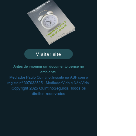
Visitar site
Antes de imprimir um documento pense no
ambiente
Mediador Paulo Quintino. Inscrito na ASF com o
registo nº
307032525
- Mediador Vida e Não Vida
Copyright 2025 QuintinoSeguros. Todos os
direitos reservados