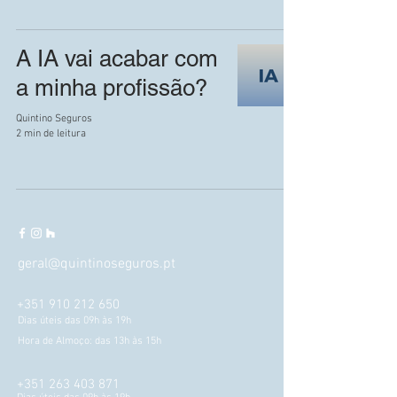
A IA vai acabar com
a minha profissão?
Quintino Seguros
2 min de leitura
geral@quintinoseguros.pt
+351 910 212 650
Dias úteis das 09h
às 19h
Hora de Almoço: das 13h às 15h
+351 263 403 871