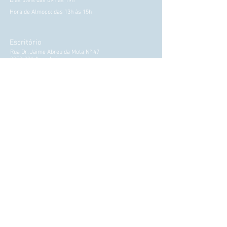
Dias úteis das 09h às 19h
Hora de Almoço: das 13h às 15h
Escritório
Rua Dr. Jaime Abreu da Mota Nº 47
2050-331 Azambuja
Horário
Segunda a Sexta 09:00 às 13:00
15:00 às 19:00
Participação Sinistro Auto (Download)
Quintino Seguros
Quintino seguros tem uma história no
mercado segurador, mas foi em 2017 que
sofreu uma alteração profunda e
actualizou
a sua presença no mercado.
Saber mais