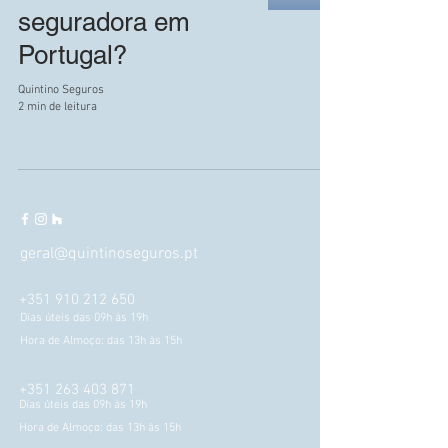
seguradora em
Portugal?
Quintino Seguros
2 min de leitura
geral@quintinoseguros.pt
+351 910 212 650
Dias úteis das 09h
às 19h
Hora de Almoço: das 13h às 15h
+351 263 403 871
Dias úteis das 09h às 19h
Hora de Almoço: das 13h às 15h