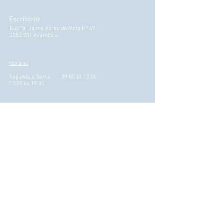
Escritório
Rua Dr. Jaime Abreu da Mota Nº 47
2050-331 Azambuja
Horário
Segunda a Sexta 09:00 às 13:00
15:00 às 19:00
Participação Sinistro Auto (Download)
Quintino Seguros
Quintino seguros tem uma história no
mercado segurador, mas foi em 2017 que
sofreu uma alteração profunda e
actualizou
a sua presença no mercado.
Saber mais
LIVRO DE RECLAMAÇÕES ONLINE