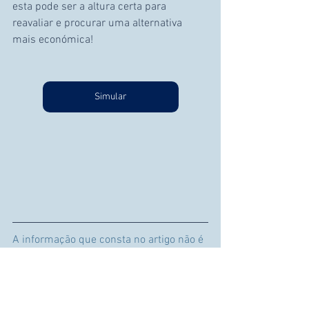
esta pode ser a altura certa para 
reavaliar e procurar uma alternativa 
mais económica!
Simular
A informação que consta no artigo não é 
vinculativa e não invalida a leitura 
integral de documentos que suportem a 
matéria em causa.