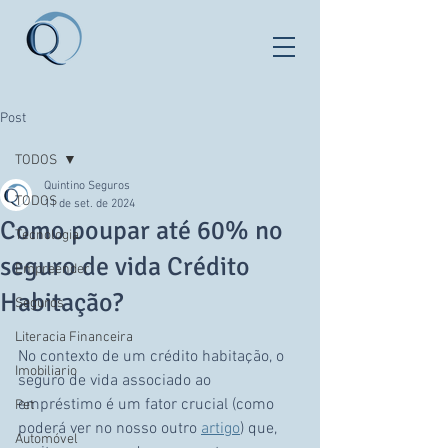
Post
TODOS
Quintino Seguros
TODOS
11 de set. de 2024
Como poupar até 60% no
Tecnologia
seguro de vida Crédito
Empreender
Habitação?
Seguros
Literacia Financeira
No contexto de um crédito habitação, o 
Imobiliario
seguro de vida associado ao 
empréstimo é um fator crucial (como 
Pet
poderá ver no nosso outro 
artigo
) que, 
Automóvel