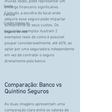
muitas vezes, pode representar um 
Saúde
encargo financeiro significativo. 
Contudo, a escolha do local onde 
Família
adquire esse seguro pode impactar 
Crédito Habitação
diretamente os seus custos. Os 
seguintes exemplos ilustram 2 
Seguros de vida
exemplos reais de como é possível 
poupar consideravelmente, até 60%, ao 
optar por uma seguradora independente 
em vez de contratar o seguro 
diretamente pelo banco.
Comparação: Banco vs 
Quintino Seguros
As duas imagens apresentam uma 
comparação clara entre os valores de 