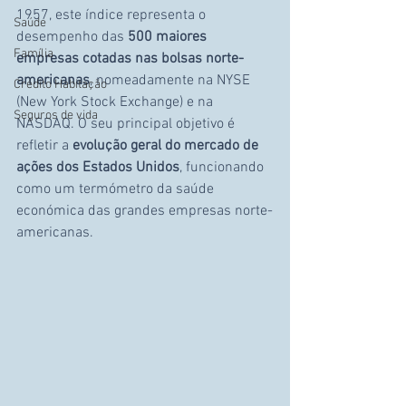
1957, este índice representa o 
Saúde
desempenho das 
500 maiores 
Família
empresas cotadas nas bolsas norte-
americanas
, nomeadamente na NYSE 
Crédito Habitação
(New York Stock Exchange) e na 
Seguros de vida
NASDAQ. O seu principal objetivo é 
refletir a 
evolução geral do mercado de 
ações dos Estados Unidos
, funcionando 
como um termómetro da saúde 
económica das grandes empresas norte-
americanas.