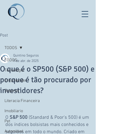
Post
TODOS
Quintino Seguros
TODOS
9 de abr. de 2025
O que é o SP500 (S&P 500) e
Tecnologia
porque é tão procurado por
Empreender
investidores?
Seguros
Literacia Financeira
Imobiliario
O 
S&P 500
 (Standard & Poor's 500) é um 
Pet
dos índices bolsistas mais conhecidos e 
Automóvel
seguidos em todo o mundo. Criado em 