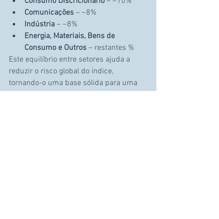
Consumo Discricionário
 – ~10%
Comunicações
 – ~8%
Indústria
 – ~8%
Energia, Materiais, Bens de 
Consumo e Outros
 – restantes %
Este equilíbrio entre setores ajuda a 
reduzir o risco global do índice, 
tornando-o uma base sólida para uma 
carteira de investimento.
Quais são as maiores 
empresas do S&P 500?
No momento, as maiores empresas (em 
termos de capitalização bolsista) do 
índice são:
Apple